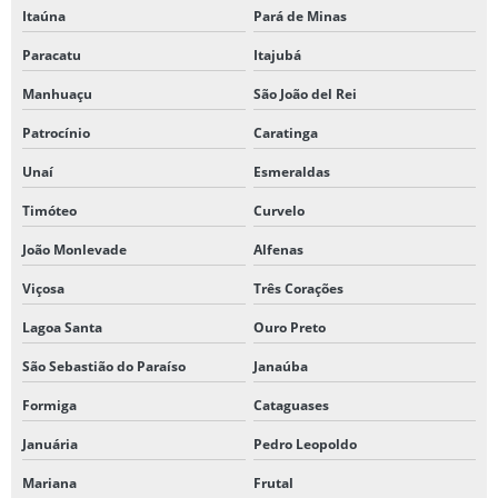
Itaúna
Pará de Minas
Paracatu
Itajubá
Manhuaçu
São João del Rei
Patrocínio
Caratinga
Unaí
Esmeraldas
Timóteo
Curvelo
João Monlevade
Alfenas
Viçosa
Três Corações
Lagoa Santa
Ouro Preto
São Sebastião do Paraíso
Janaúba
Formiga
Cataguases
Januária
Pedro Leopoldo
Mariana
Frutal