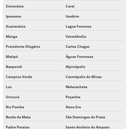
Simonésia
Caraí
Ipanema
Itaobim
Guaranésia
Lagoa Formosa
Manga
Varzelândia
Presidente Olegário
Carlos Chagas
Matipó
Águas Formosas
Baependi
Alpinópolis
Campina Verde
Carmópolis de Minas
Luz
Malacacheta
Urucuia
Peçanha
Rio Pomba
Nova Era
Borda da Mata
São Domingos do Prata
Padre Paraíso
Santo Antônio do Amparo