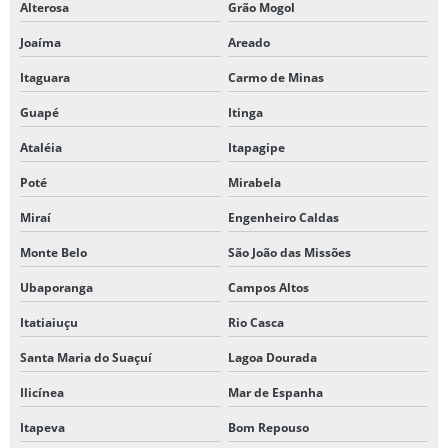
Alterosa
Grão Mogol
Joaíma
Areado
Itaguara
Carmo de Minas
Guapé
Itinga
Ataléia
Itapagipe
Poté
Mirabela
Miraí
Engenheiro Caldas
Monte Belo
São João das Missões
Ubaporanga
Campos Altos
Itatiaiuçu
Rio Casca
Santa Maria do Suaçuí
Lagoa Dourada
Ilicínea
Mar de Espanha
Itapeva
Bom Repouso