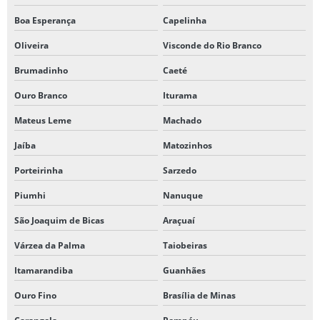
Boa Esperança
Capelinha
Oliveira
Visconde do Rio Branco
Brumadinho
Caeté
Ouro Branco
Iturama
Mateus Leme
Machado
Jaíba
Matozinhos
Porteirinha
Sarzedo
Piumhi
Nanuque
São Joaquim de Bicas
Araçuaí
Várzea da Palma
Taiobeiras
Itamarandiba
Guanhães
Ouro Fino
Brasília de Minas