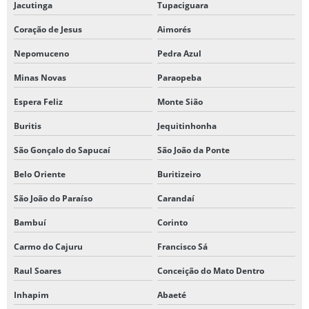
Jacutinga
Tupaciguara
Coração de Jesus
Aimorés
Nepomuceno
Pedra Azul
Minas Novas
Paraopeba
Espera Feliz
Monte Sião
Buritis
Jequitinhonha
São Gonçalo do Sapucaí
São João da Ponte
Belo Oriente
Buritizeiro
São João do Paraíso
Carandaí
Bambuí
Corinto
Carmo do Cajuru
Francisco Sá
Raul Soares
Conceição do Mato Dentro
Inhapim
Abaeté