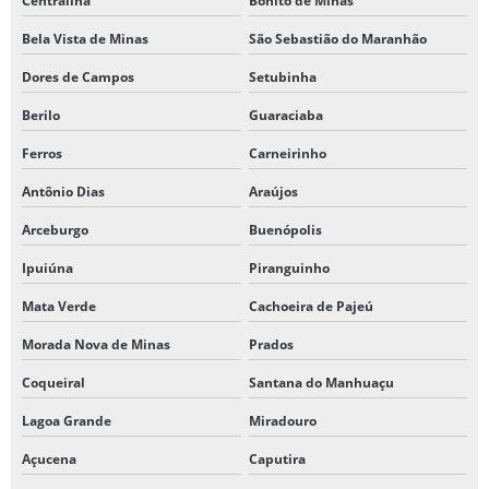
Centralina
Bonito de Minas
Bela Vista de Minas
São Sebastião do Maranhão
Dores de Campos
Setubinha
Berilo
Guaraciaba
Ferros
Carneirinho
Antônio Dias
Araújos
Arceburgo
Buenópolis
Ipuiúna
Piranguinho
Mata Verde
Cachoeira de Pajeú
Morada Nova de Minas
Prados
Coqueiral
Santana do Manhuaçu
Lagoa Grande
Miradouro
Açucena
Caputira