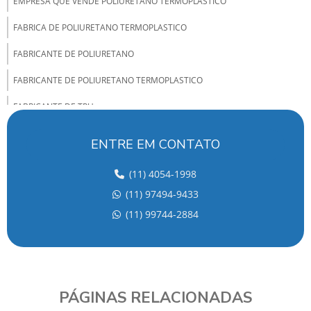
EMPRESA QUE VENDE POLIURETANO TERMOPLASTICO
FABRICA DE POLIURETANO TERMOPLASTICO
FABRICANTE DE POLIURETANO
FABRICANTE DE POLIURETANO TERMOPLASTICO
FABRICANTE DE TPU
FABRICANTES DE ELASTOMEROS DE POLIURETANO
ENTRE EM CONTATO
FABRICANTES DE POLIURETANO NO BRASIL
(11) 4054-1998
FORNECEDOR DE POLIURETANO
(11) 97494-9433
FORNECEDOR DE TPU
(11) 99744-2884
INDUSTRIA DE TPU
INJEÇÃO DE TPU
ONDE COMPRAR POLIURETANO GRANULADO
PÁGINAS RELACIONADAS