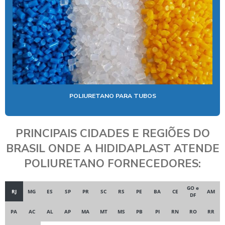
POLIURETANO PARA TUBOS
PRINCIPAIS CIDADES E REGIÕES DO
BRASIL ONDE A HIDIDAPLAST ATENDE
POLIURETANO FORNECEDORES:
GO e
RJ
MG
ES
SP
PR
SC
RS
PE
BA
CE
AM
DF
PA
AC
AL
AP
MA
MT
MS
PB
PI
RN
RO
RR