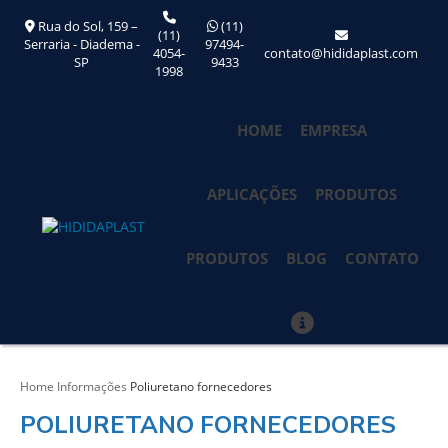
Rua do Sol, 159 –
(11)
(11)
Serraria - Diadema -
97494-
4054-
contato@hididaplast.com
SP
9433
1998
HOME
EMPRESA
APLICAÇÕES
PRODUTOS
PRODUTOS
BLOG
CONTATO
Home
Informações
Poliuretano fornecedores
POLIURETANO FORNECEDORES