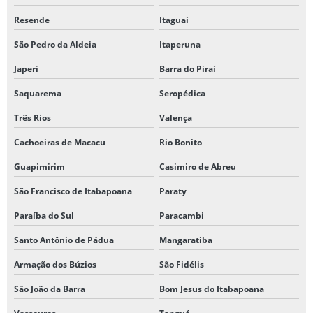
Resende
Itaguaí
São Pedro da Aldeia
Itaperuna
Japeri
Barra do Piraí
Saquarema
Seropédica
Três Rios
Valença
Cachoeiras de Macacu
Rio Bonito
Guapimirim
Casimiro de Abreu
São Francisco de Itabapoana
Paraty
Paraíba do Sul
Paracambi
Santo Antônio de Pádua
Mangaratiba
Armação dos Búzios
São Fidélis
São João da Barra
Bom Jesus do Itabapoana