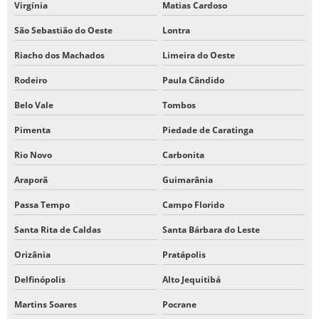
Virgínia
Matias Cardoso
São Sebastião do Oeste
Lontra
Riacho dos Machados
Limeira do Oeste
Rodeiro
Paula Cândido
Belo Vale
Tombos
Pimenta
Piedade de Caratinga
Rio Novo
Carbonita
Araporã
Guimarânia
Passa Tempo
Campo Florido
Santa Rita de Caldas
Santa Bárbara do Leste
Orizânia
Pratápolis
Delfinópolis
Alto Jequitibá
Martins Soares
Pocrane