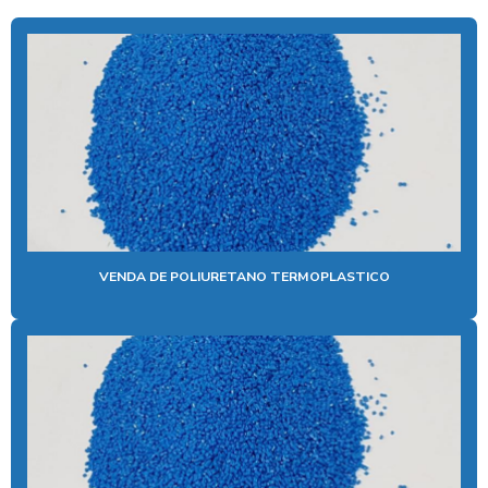
POLIURETANO FORNECEDORES
POLIURETANO GRANULADO
POLIURETANO GRANULADO PARA INJEÇÃO
POLIURETANO GRANULADO PREÇO
POLIURETANO PU
POLIURETANO TERMOPLÁSTICO
POLIURETANO TERMOPLÁSTICO GRANULADO
VENDA DE POLIURETANO TERMOPLASTICO
POLIURETANO TERMOPLÁSTICO PREÇO
POLIURETANO TERMOPLÁSTICO TPU
POLIURETANO PARA TUBOS
PU NATURAL
TPU PARA CALÇADOS