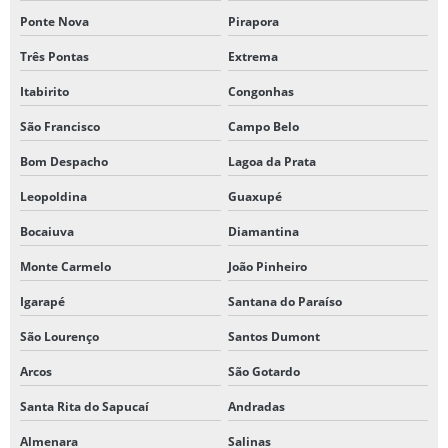
Ponte Nova
Pirapora
Três Pontas
Extrema
Itabirito
Congonhas
São Francisco
Campo Belo
Bom Despacho
Lagoa da Prata
Leopoldina
Guaxupé
Bocaiuva
Diamantina
Monte Carmelo
João Pinheiro
Igarapé
Santana do Paraíso
São Lourenço
Santos Dumont
Arcos
São Gotardo
Santa Rita do Sapucaí
Andradas
Almenara
Salinas