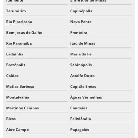
Itamonte
Entre Rios de Minas
Tarumirim
Capinópolis
Rio Piracicaba
Nova Ponte
Bom Jesus do Galho
Fronteira
Rio Paranaíba
Itaú de Minas
Ladainha
Maria da Fé
Brazópolis
Sabinópolis
Caldas
Astolfo Dutra
Matias Barbosa
Capitão Enéas
Montalvânia
Águas Vermelhas
Martinho Campos
Candeias
Bicas
Felixlândia
Abre Campo
Papagaios