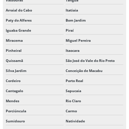
Vassouras
Tanguá
Arraial do Cabo
Itatiaia
Paty do Alferes
Bom Jardim
Iguaba Grande
Piraí
Miracema
Miguel Pereira
Pinheiral
Itaocara
Quissamã
São José do Vale do Rio Preto
Silva Jardim
Conceição de Macabu
Cordeiro
Porto Real
Cantagalo
Sapucaia
Mendes
Rio Claro
Porciúncula
Carmo
Sumidouro
Natividade