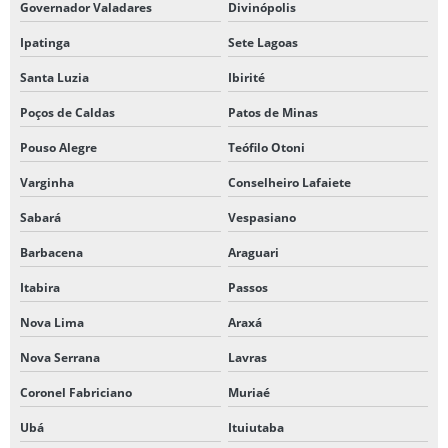
Governador Valadares
Divinópolis
Ipatinga
Sete Lagoas
Santa Luzia
Ibirité
Poços de Caldas
Patos de Minas
Pouso Alegre
Teófilo Otoni
Varginha
Conselheiro Lafaiete
Sabará
Vespasiano
Barbacena
Araguari
Itabira
Passos
Nova Lima
Araxá
Nova Serrana
Lavras
Coronel Fabriciano
Muriaé
Ubá
Ituiutaba