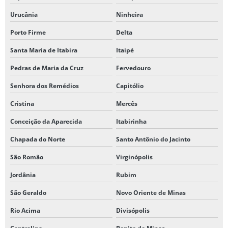
Urucânia
Ninheira
Porto Firme
Delta
Santa Maria de Itabira
Itaipé
Pedras de Maria da Cruz
Fervedouro
Senhora dos Remédios
Capitólio
Cristina
Mercês
Conceição da Aparecida
Itabirinha
Chapada do Norte
Santo Antônio do Jacinto
São Romão
Virginópolis
Jordânia
Rubim
São Geraldo
Novo Oriente de Minas
Rio Acima
Divisópolis