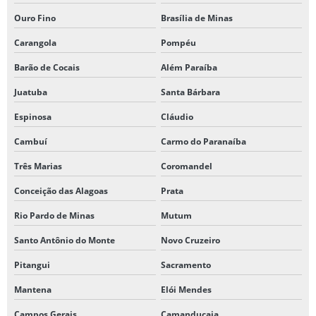
Ouro Fino
Brasília de Minas
Carangola
Pompéu
Barão de Cocais
Além Paraíba
Juatuba
Santa Bárbara
Espinosa
Cláudio
Cambuí
Carmo do Paranaíba
Três Marias
Coromandel
Conceição das Alagoas
Prata
Rio Pardo de Minas
Mutum
Santo Antônio do Monte
Novo Cruzeiro
Pitangui
Sacramento
Mantena
Elói Mendes
Campos Gerais
Camanducaia