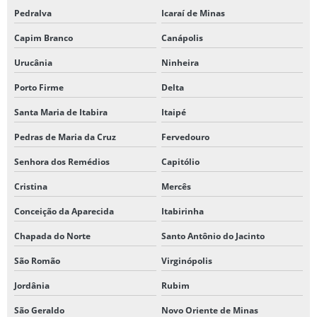
Pedralva
Icaraí de Minas
Capim Branco
Canápolis
Urucânia
Ninheira
Porto Firme
Delta
Santa Maria de Itabira
Itaipé
Pedras de Maria da Cruz
Fervedouro
Senhora dos Remédios
Capitólio
Cristina
Mercês
Conceição da Aparecida
Itabirinha
Chapada do Norte
Santo Antônio do Jacinto
São Romão
Virginópolis
Jordânia
Rubim
São Geraldo
Novo Oriente de Minas