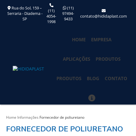
Rua do Sol, 159 –
(11)
(11)
Serraria - Diadema -
97494-
4054-
contato@hididaplast.com
SP
9433
1998
HOME
EMPRESA
APLICAÇÕES
PRODUTOS
PRODUTOS
BLOG
CONTATO
Home
Informações
Fornecedor de poliuretano
FORNECEDOR DE POLIURETANO