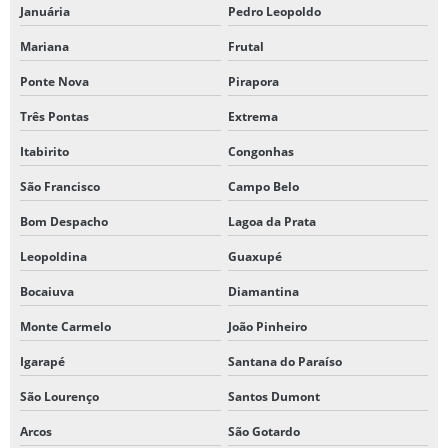
Januária
Pedro Leopoldo
Mariana
Frutal
Ponte Nova
Pirapora
Três Pontas
Extrema
Itabirito
Congonhas
São Francisco
Campo Belo
Bom Despacho
Lagoa da Prata
Leopoldina
Guaxupé
Bocaiuva
Diamantina
Monte Carmelo
João Pinheiro
Igarapé
Santana do Paraíso
São Lourenço
Santos Dumont
Arcos
São Gotardo