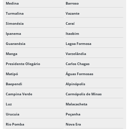
Medina
Barroso
Turmalina
Vazante
Simonésia
Caraí
Ipanema
Itaobim
Guaranésia
Lagoa Formosa
Manga
Varzelândia
Presidente Olegário
Carlos Chagas
Matipó
Águas Formosas
Baependi
Alpinópolis
Campina Verde
Carmópolis de Minas
Luz
Malacacheta
Urucuia
Peçanha
Rio Pomba
Nova Era