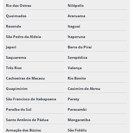
Rio das Ostras
Nilópolis
Queimados
Araruama
Resende
Itaguaí
São Pedro da Aldeia
Itaperuna
Japeri
Barra do Piraí
Saquarema
Seropédica
Três Rios
Valença
Cachoeiras de Macacu
Rio Bonito
Guapimirim
Casimiro de Abreu
São Francisco de Itabapoana
Paraty
Paraíba do Sul
Paracambi
Santo Antônio de Pádua
Mangaratiba
Armação dos Búzios
São Fidélis