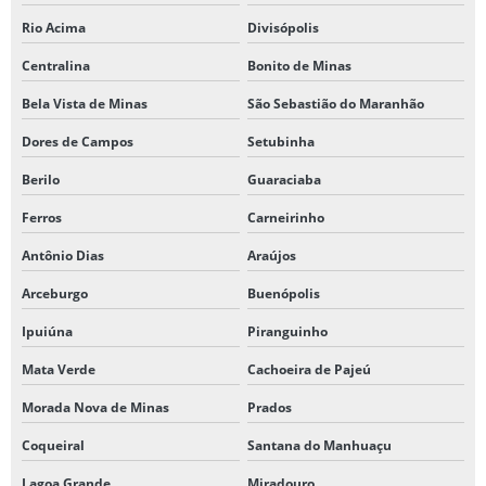
Rio Acima
Divisópolis
Centralina
Bonito de Minas
Bela Vista de Minas
São Sebastião do Maranhão
Dores de Campos
Setubinha
Berilo
Guaraciaba
Ferros
Carneirinho
Antônio Dias
Araújos
Arceburgo
Buenópolis
Ipuiúna
Piranguinho
Mata Verde
Cachoeira de Pajeú
Morada Nova de Minas
Prados
Coqueiral
Santana do Manhuaçu
Lagoa Grande
Miradouro