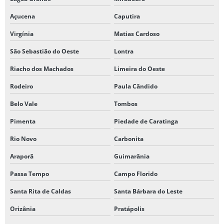
Açucena
Caputira
Virgínia
Matias Cardoso
São Sebastião do Oeste
Lontra
Riacho dos Machados
Limeira do Oeste
Rodeiro
Paula Cândido
Belo Vale
Tombos
Pimenta
Piedade de Caratinga
Rio Novo
Carbonita
Araporã
Guimarânia
Passa Tempo
Campo Florido
Santa Rita de Caldas
Santa Bárbara do Leste
Orizânia
Pratápolis