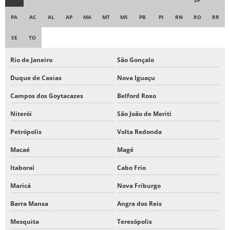
PA
AC
AL
AP
MA
MT
MS
PB
PI
RN
RO
RR
SE
TO
Rio de Janeiro
São Gonçalo
Duque de Caxias
Nova Iguaçu
Campos dos Goytacazes
Belford Roxo
Niterói
São João de Meriti
Petrópolis
Volta Redonda
Macaé
Magé
Itaboraí
Cabo Frio
Maricá
Nova Friburgo
Barra Mansa
Angra dos Reis
Mesquita
Teresópolis