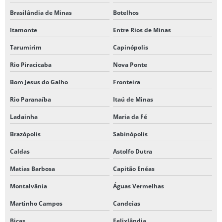
Brasilândia de Minas
Botelhos
Itamonte
Entre Rios de Minas
Tarumirim
Capinópolis
Rio Piracicaba
Nova Ponte
Bom Jesus do Galho
Fronteira
Rio Paranaíba
Itaú de Minas
Ladainha
Maria da Fé
Brazópolis
Sabinópolis
Caldas
Astolfo Dutra
Matias Barbosa
Capitão Enéas
Montalvânia
Águas Vermelhas
Martinho Campos
Candeias
Bicas
Felixlândia