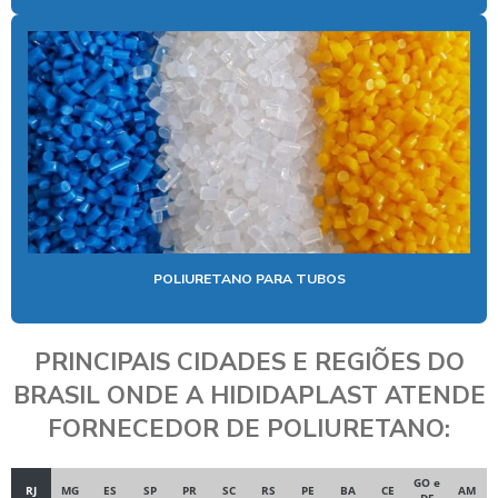
POLIURETANO PARA TUBOS
PRINCIPAIS CIDADES E REGIÕES DO
BRASIL ONDE A HIDIDAPLAST ATENDE
FORNECEDOR DE POLIURETANO:
GO e
RJ
MG
ES
SP
PR
SC
RS
PE
BA
CE
AM
DF