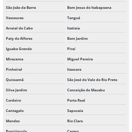
São João da Barra
Bom Jesus do Itabapoana
Vassouras
Tanguá
Arraial do Cabo
Itatiaia
Paty do Alferes
Bom Jardim
Iguaba Grande
Piraí
Miracema
Miguel Pereira
Pinheiral
Itaocara
Quissamã
São José do Vale do Rio Preto
Silva Jardim
Conceição de Macabu
Cordeiro
Porto Real
Cantagalo
Sapucaia
Mendes
Rio Claro
Porciúncula
Carmo