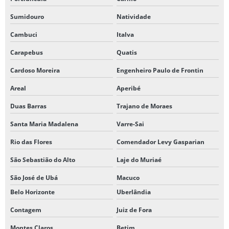
Sumidouro
Natividade
Cambuci
Italva
Carapebus
Quatis
Cardoso Moreira
Engenheiro Paulo de Frontin
Areal
Aperibé
Duas Barras
Trajano de Moraes
Santa Maria Madalena
Varre-Sai
Rio das Flores
Comendador Levy Gasparian
São Sebastião do Alto
Laje do Muriaé
São José de Ubá
Macuco
Belo Horizonte
Uberlândia
Contagem
Juiz de Fora
Montes Claros
Betim