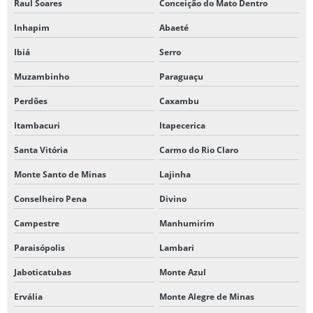
Raul Soares
Conceição do Mato Dentro
Inhapim
Abaeté
Ibiá
Serro
Muzambinho
Paraguaçu
Perdões
Caxambu
Itambacuri
Itapecerica
Santa Vitória
Carmo do Rio Claro
Monte Santo de Minas
Lajinha
Conselheiro Pena
Divino
Campestre
Manhumirim
Paraisópolis
Lambari
Jaboticatubas
Monte Azul
Ervália
Monte Alegre de Minas