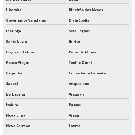
Uberaba
Ribeirão das Neves
Governador Valadares
Divinópolis
Ipatinga
Sete Lagoas
Santa Luzia
Ibirité
Poços de Caldas
Patos de Minas
Pouso Alegre
Teófilo Otoni
Varginha
Conselheiro Lafaiete
Sabará
Vespasiano
Barbacena
Araguari
Itabira
Passos
Nova Lima
Araxá
Nova Serrana
Lavras