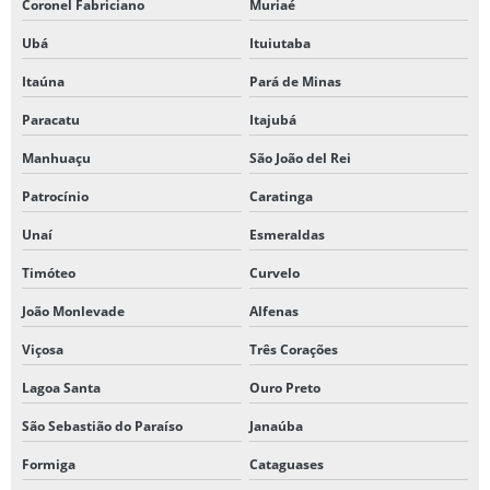
Coronel Fabriciano
Muriaé
Ubá
Ituiutaba
Itaúna
Pará de Minas
Paracatu
Itajubá
Manhuaçu
São João del Rei
Patrocínio
Caratinga
Unaí
Esmeraldas
Timóteo
Curvelo
João Monlevade
Alfenas
Viçosa
Três Corações
Lagoa Santa
Ouro Preto
São Sebastião do Paraíso
Janaúba
Formiga
Cataguases