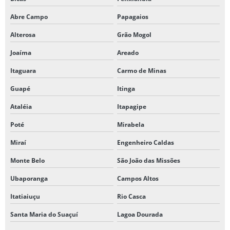
Abre Campo
Papagaios
Alterosa
Grão Mogol
Joaíma
Areado
Itaguara
Carmo de Minas
Guapé
Itinga
Ataléia
Itapagipe
Poté
Mirabela
Miraí
Engenheiro Caldas
Monte Belo
São João das Missões
Ubaporanga
Campos Altos
Itatiaiuçu
Rio Casca
Santa Maria do Suaçuí
Lagoa Dourada